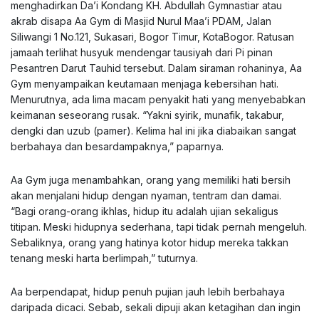
menghadirkan Da’i Kondang KH. Abdullah Gymnastiar atau
akrab disapa Aa Gym di Masjid Nurul Maa’i PDAM, Jalan
Siliwangi 1 No.121, Sukasari, Bogor Timur, KotaBogor. Ratusan
jamaah terlihat husyuk mendengar tausiyah dari Pi pinan
Pesantren Darut Tauhid tersebut. Dalam siraman rohaninya, Aa
Gym menyampaikan keutamaan menjaga kebersihan hati.
Menurutnya, ada lima macam penyakit hati yang menyebabkan
keimanan seseorang rusak. “Yakni syirik, munafik, takabur,
dengki dan uzub (pamer). Kelima hal ini jika diabaikan sangat
berbahaya dan besardampaknya,” paparnya.
Aa Gym juga menambahkan, orang yang memiliki hati bersih
akan menjalani hidup dengan nyaman, tentram dan damai.
“Bagi orang-orang ikhlas, hidup itu adalah ujian sekaligus
titipan. Meski hidupnya sederhana, tapi tidak pernah mengeluh.
Sebaliknya, orang yang hatinya kotor hidup mereka takkan
tenang meski harta berlimpah,” tuturnya.
Aa berpendapat, hidup penuh pujian jauh lebih berbahaya
daripada dicaci. Sebab, sekali dipuji akan ketagihan dan ingin