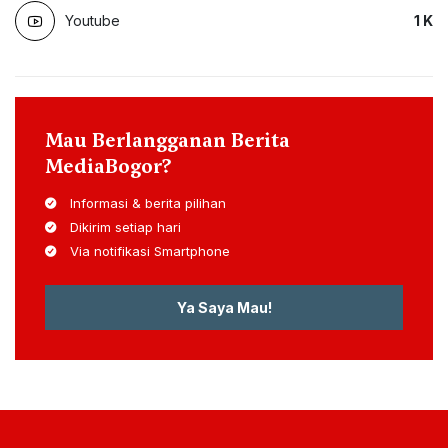
Youtube
1
K
Mau Berlangganan Berita
MediaBogor?
Informasi & berita pilihan
Dikirim setiap hari
Via notifikasi Smartphone
Ya Saya Mau!