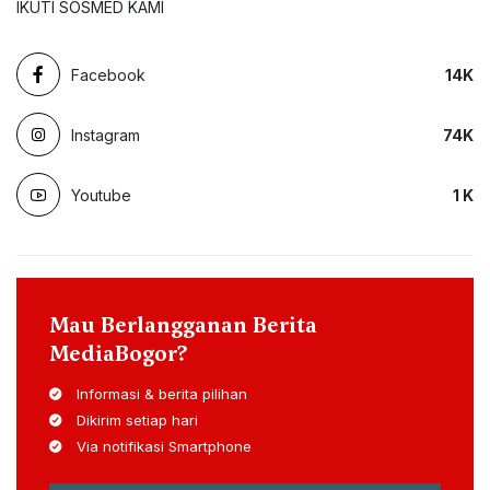
IKUTI SOSMED KAMI
Facebook
14
K
Instagram
74
K
Youtube
1
K
Mau Berlangganan Berita
MediaBogor?
Informasi & berita pilihan
Dikirim setiap hari
Via notifikasi Smartphone