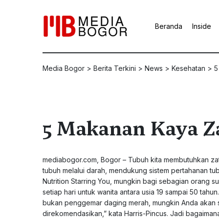
Beranda
Inside
Media Bogor
>
Berita Terkini
>
News
>
Kesehatan
>
5
5 Makanan Kaya Za
mediabogor.com
, Bogor – Tubuh kita membutuhkan za
tubuh melalui darah, mendukung sistem pertahanan tubu
Nutrition Starring You, mungkin bagi sebagian orang s
setiap hari untuk wanita antara usia 19 sampai 50 tah
bukan penggemar daging merah, mungkin Anda akan se
direkomendasikan,” kata Harris-Pincus. Jadi bagaim