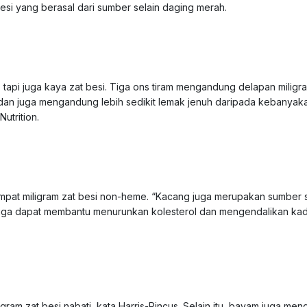
esi yang berasal dari sumber selain daging merah.
 tapi juga kaya zat besi. Tiga ons tiram mengandung delapan miligr
dan juga mengandung lebih sedikit lemak jenuh daripada kebanyak
Nutrition.
mpat miligram zat besi non-heme. “Kacang juga merupakan sumber 
 juga dapat membantu menurunkan kolesterol dan mengendalikan kad
ram zat besi nabati, kata Harris-Pincus. Selain itu, bayam juga me