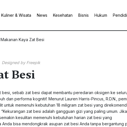
Kuliner & Wisata
News
Kesehatan
Bisnis
Hukum
Pendid
 Makanan Kaya Zat Besi
Designed by Freepik
t Besi
t besi, sebab zat besi dapat membantu peredaran oksigen ke seluru
h dan performa kognitif. Menurut Lauren Harris-Pincus, R.D.N., pemi
ulit untuk memenuhi kebutuhan 18 miligram zat besi yang direkomen
un. “Kekurangan zat besi adalah gangguan gizi yang paling umum. Jik
makin kesulitan memenuhi kebutuhan harian zat besi yang
ana Anda bisa mendongkrak asupan zat besi Anda tanpa bergantung 