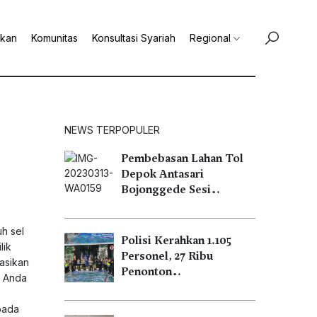
ikan
Komunitas
Konsultasi Syariah
Regional
NEWS TERPOPULER
Pembebasan Lahan Tol
Depok Antasari
Bojonggede Sesi…
h sel
Polisi Kerahkan 1.105
lik
Personel, 27 Ribu
dasikan
Penonton…
a Anda
pada