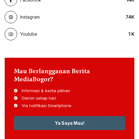
Instagram
74
K
Youtube
1
K
Mau Berlangganan Berita
MediaBogor?
Informasi & berita pilihan
Dikirim setiap hari
Via notifikasi Smartphone
Ya Saya Mau!