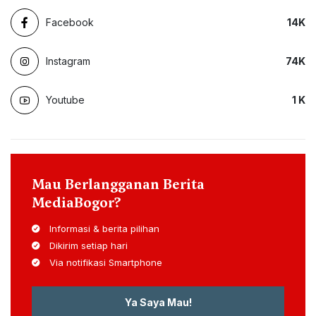
Facebook
14
K
Instagram
74
K
Youtube
1
K
Mau Berlangganan Berita
MediaBogor?
Informasi & berita pilihan
Dikirim setiap hari
Via notifikasi Smartphone
Ya Saya Mau!