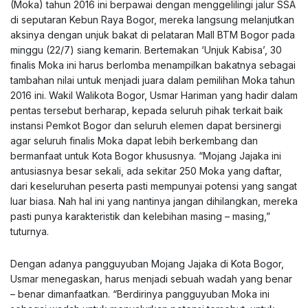
(Moka) tahun 2016 ini berpawai dengan menggelilingi jalur SSA
di seputaran Kebun Raya Bogor, mereka langsung melanjutkan
aksinya dengan unjuk bakat di pelataran Mall BTM Bogor pada
minggu (22/7) siang kemarin. Bertemakan ‘Unjuk Kabisa’, 30
finalis Moka ini harus berlomba menampilkan bakatnya sebagai
tambahan nilai untuk menjadi juara dalam pemilihan Moka tahun
2016 ini. Wakil Walikota Bogor, Usmar Hariman yang hadir dalam
pentas tersebut berharap, kepada seluruh pihak terkait baik
instansi Pemkot Bogor dan seluruh elemen dapat bersinergi
agar seluruh finalis Moka dapat lebih berkembang dan
bermanfaat untuk Kota Bogor khususnya. “Mojang Jajaka ini
antusiasnya besar sekali, ada sekitar 250 Moka yang daftar,
dari keseluruhan peserta pasti mempunyai potensi yang sangat
luar biasa. Nah hal ini yang nantinya jangan dihilangkan, mereka
pasti punya karakteristik dan kelebihan masing – masing,”
tuturnya.
Dengan adanya pangguyuban Mojang Jajaka di Kota Bogor,
Usmar menegaskan, harus menjadi sebuah wadah yang benar
– benar dimanfaatkan. “Berdirinya pangguyuban Moka ini