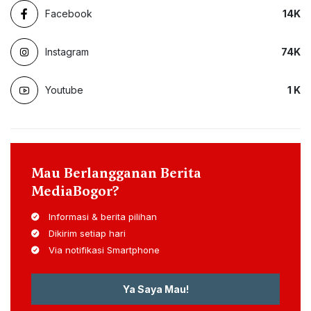
Facebook
14
K
Instagram
74
K
Youtube
1
K
Mau Berlangganan Berita
MediaBogor?
Informasi & berita pilihan
Dikirim setiap hari
Via notifikasi Smartphone
Ya Saya Mau!