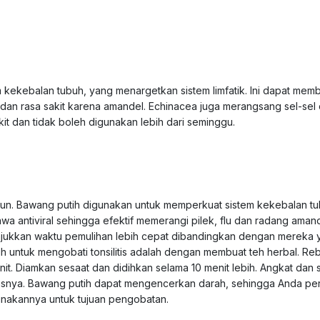
kekebalan tubuh, yang menargetkan sistem limfatik. Ini dapat mem
n rasa sakit karena amandel. Echinacea juga merangsang sel-sel 
it dan tidak boleh digunakan lebih dari seminggu.
ahun. Bawang putih digunakan untuk memperkuat sistem kekebalan t
awa antiviral sehingga efektif memerangi pilek, flu dan radang amand
ukkan waktu pemulihan lebih cepat dibandingkan dengan mereka 
h untuk mengobati tonsilitis adalah dengan membuat teh herbal. Re
nit. Diamkan sesaat dan didihkan selama 10 menit lebih. Angkat dan 
nya. Bawang putih dapat mengencerkan darah, sehingga Anda per
unakannya untuk tujuan pengobatan.