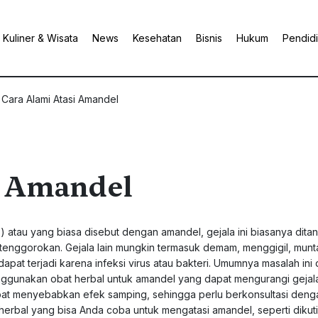
Kuliner & Wisata
News
Kesehatan
Bisnis
Hukum
Pendid
 Cara Alami Atasi Amandel
i Amandel
s) atau yang biasa disebut dengan amandel, gejala ini biasanya ditan
enggorokan. Gejala lain mungkin termasuk demam, menggigil, munt
dapat terjadi karena infeksi virus atau bakteri. Umumnya masalah ini 
enggunakan obat herbal untuk amandel yang dapat mengurangi gejal
pat menyebabkan efek samping, sehingga perlu berkonsultasi deng
erbal yang bisa Anda coba untuk mengatasi amandel, seperti dikuti