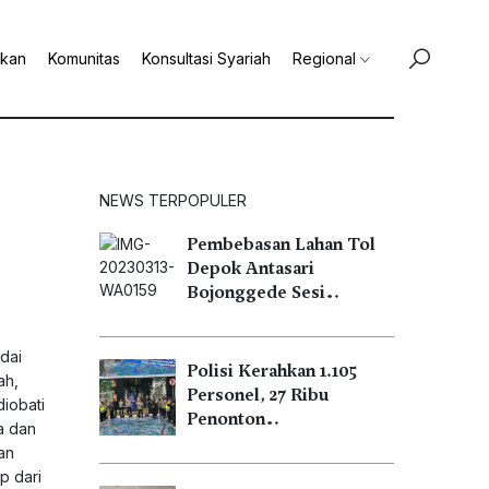
ikan
Komunitas
Konsultasi Syariah
Regional
NEWS TERPOPULER
Pembebasan Lahan Tol
Depok Antasari
Bojonggede Sesi…
dai
Polisi Kerahkan 1.105
ah,
Personel, 27 Ribu
diobati
Penonton…
a dan
an
p dari