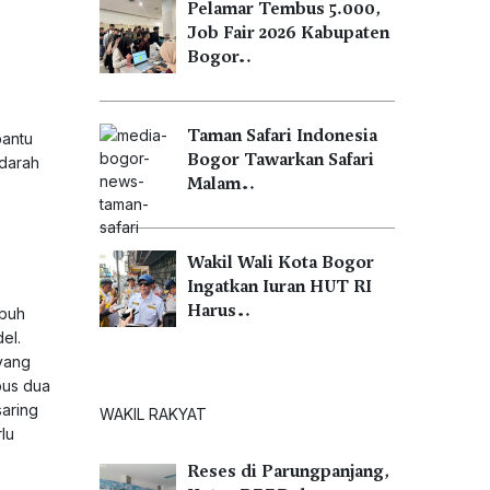
Pelamar Tembus 5.000,
Job Fair 2026 Kabupaten
Bogor…
Taman Safari Indonesia
bantu
Bogor Tawarkan Safari
darah
Malam…
Wakil Wali Kota Bogor
Ingatkan Iuran HUT RI
Harus…
ubuh
el.
yang
bus dua
saring
WAKIL RAKYAT
lu
Reses di Parungpanjang,