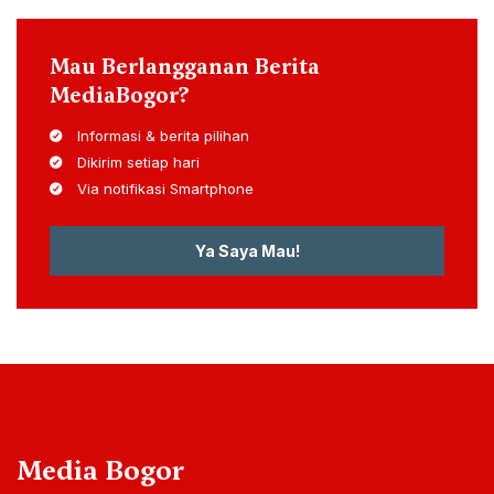
IKUTI SOSMED KAMI
Facebook
14
K
Instagram
74
K
Youtube
1
K