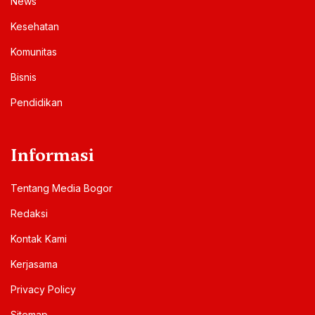
DILO Bogor
Jl. Raya Pajajaran No.39, RT.04/RW.06,
Babakan, Kecamatan Bogor Tengah, Kota Bogor,
Jawa Barat 16128
redaksi@mediabogor.co
Rubrik
Inside
Kuliner & Wisata
News
Kesehatan