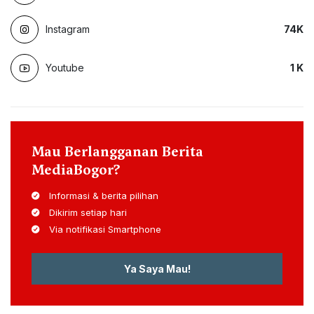
Instagram
74
K
Youtube
1
K
Mau Berlangganan Berita
MediaBogor?
Informasi & berita pilihan
Dikirim setiap hari
Via notifikasi Smartphone
Ya Saya Mau!