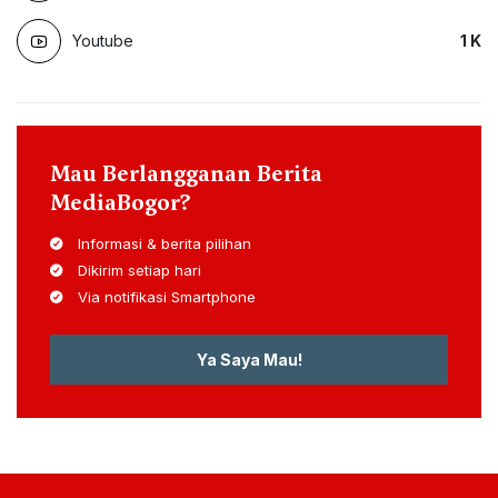
Youtube
1
K
Mau Berlangganan Berita
MediaBogor?
Informasi & berita pilihan
Dikirim setiap hari
Via notifikasi Smartphone
Ya Saya Mau!