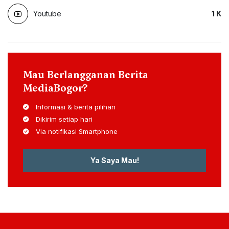
Youtube
1
K
Mau Berlangganan Berita
MediaBogor?
Informasi & berita pilihan
Dikirim setiap hari
Via notifikasi Smartphone
Ya Saya Mau!