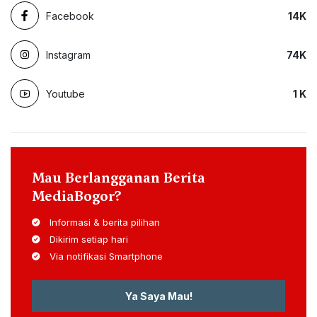
Facebook
14
K
Instagram
74
K
Youtube
1
K
Mau Berlangganan Berita
MediaBogor?
Informasi & berita pilihan
Dikirim setiap hari
Via notifikasi Smartphone
Ya Saya Mau!