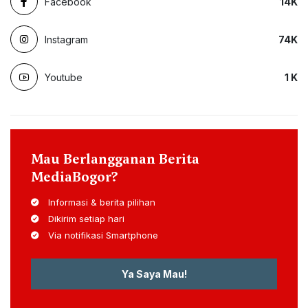
Facebook
14
K
Instagram
74
K
Youtube
1
K
Mau Berlangganan Berita
MediaBogor?
Informasi & berita pilihan
Dikirim setiap hari
Via notifikasi Smartphone
Ya Saya Mau!