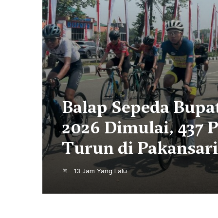
p Sepeda Bupati Cup
 Dimulai, 437 Pebalap
n di Pakansari
ang Lalu