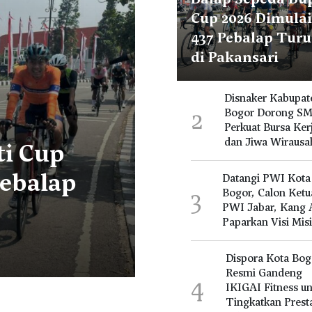
Cup 2026 Dimulai
437 Pebalap Tur
di Pakansari
Disnaker Kabupat
2
Bogor Dorong S
Perkuat Bursa Ker
dan Jiwa Wirausa
Disnaker Kabupaten Bog
Dorong SMK Perkuat Bur
Datangi PWI Kota
3
Bogor, Calon Ketu
Kerja dan Jiwa Wirausah
PWI Jabar, Kang 
Paparkan Visi Misi
13 Jam Yang Lalu
Dispora Kota Bog
Resmi Gandeng
4
IKIGAI Fitness u
Tingkatkan Prest