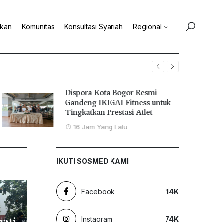
ikan
Komunitas
Konsultasi Syariah
Regional
Dispora Kota Bogor Resmi
Gandeng IKIGAI Fitness untuk
Tingkatkan Prestasi Atlet
16 Jam Yang Lalu
IKUTI SOSMED KAMI
Facebook
14
K
pati
Instagram
74
K