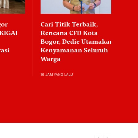
Cari Titik Terbaik,
Per
GAI
Rencana CFD Kota
dan
Bogor, Dedie Utamakan
Kab
i
Kenyamanan Seluruh
Kep
Warga
Yat
16 JAM YANG LALU
21 JA