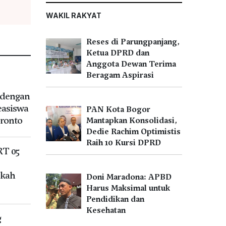
WAKIL RAKYAT
Reses di Parungpanjang,
Ketua DPRD dan
Anggota Dewan Terima
Beragam Aspirasi
 dengan
easiswa
PAN Kota Bogor
oronto
Mantapkan Konsolidasi,
Dedie Rachim Optimistis
Raih 10 Kursi DPRD
T 05
ekah
Doni Maradona: APBD
Harus Maksimal untuk
Pendidikan dan
Kesehatan
g