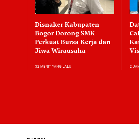
 Cup
Disnaker Kabupaten
Datan
Bogor Dorong SMK
Calon
Perkuat Bursa Kerja dan
Kang
Jiwa Wirausaha
Visi 
32 MENIT YANG LALU
2 JAM YA