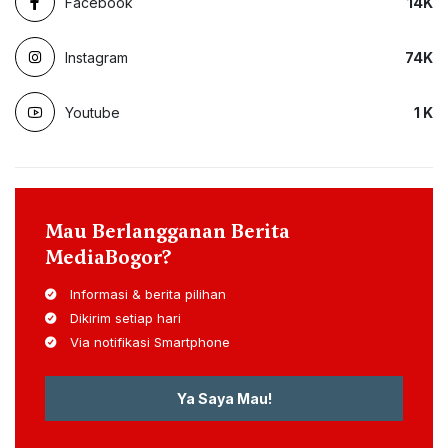
Facebook
14
K
Instagram
74
K
Youtube
1
K
Mau Berlangganan Berita
MediaBogor?
Informasi & berita pilihan
Dikirim setiap hari
Via notifikasi Smartphone
Ya Saya Mau!