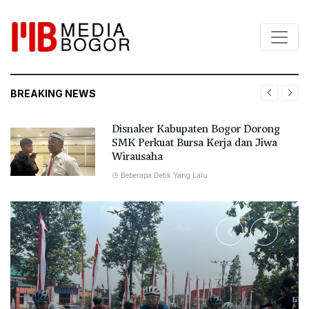
BREAKING NEWS
Kabupaten Bogor Dorong
Datangi
t Bursa Kerja dan Jiwa
PWI Jab
Misi
ik Yang Lalu
Sejam Ya