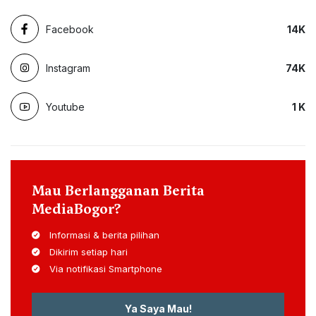
Facebook
14
K
Instagram
74
K
Youtube
1
K
Mau Berlangganan Berita
MediaBogor?
Informasi & berita pilihan
Dikirim setiap hari
Via notifikasi Smartphone
Ya Saya Mau!