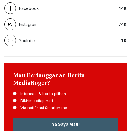
Facebook
14
K
Instagram
74
K
Youtube
1
K
Mau Berlangganan Berita
MediaBogor?
Informasi & berita pilihan
Dikirim setiap hari
Via notifikasi Smartphone
Ya Saya Mau!