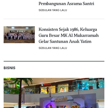
Dinkes Kota Bogor Fasilitasi Cek
Kesehatan Wartawan, Capaian Program
CKG Tertinggi di Jawa Barat
Mediabogor.co, BOGOR – Dinas Kesehatan (Dinkes) Kota
Bogor menggelar layanan... [...]
SEBULAN YANG LALU
DT Peduli Salurkan Bantuan
Rp973 Juta, Dukung Ekspor Ubi
Petani Leuwisadeng dan
Pembangunan Asrama Santri