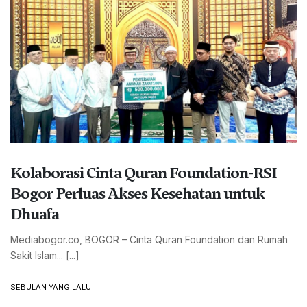
Savero”, Menginap Mulai Rp810
Ribu per Malam
18 HARI YANG LALU
Meriahkan HJB ke-544, Yamaha
Gelar Ganti Oli Gratis dan Ragam
Acara Seru di Festival Bogor
Nanjeur
2 BULAN YANG LALU
KESEHATAN