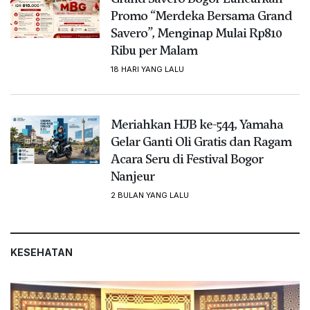
Semarak HUT ke-81 RI, Cibinong City Mall
Gelar Festival Budaya hingga Konser
Moluccan Soul
Mediabogor.co, BOGOR – Cibinong City Mall (CCM)
menghadirkan festival... [...]
3 HARI YANG LALU
Grand Savero Bogor Luncurkan
Promo “Merdeka Bersama Grand