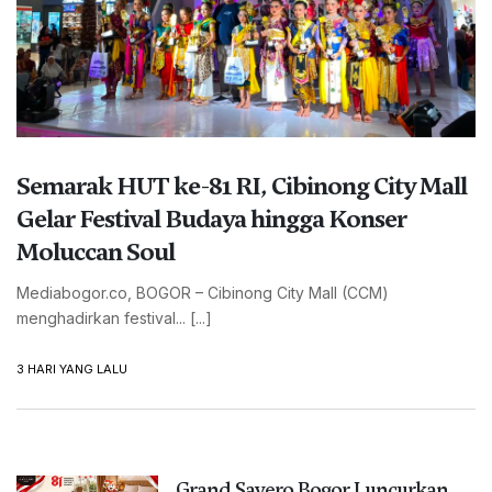
SEBULAN YANG LALU
Konsisten Sejak 1986, Keluarga
Guru Besar MK Al Mukarramah
Gelar Santunan Anak Yatim
SEBULAN YANG LALU
BISNIS