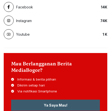
Facebook
14
K
Instagram
74
K
Youtube
1
K
Mau Berlangganan Berita
MediaBogor?
Informasi & berita pilihan
Dikirim setiap hari
Via notifikasi Smartphone
Ya Saya Mau!