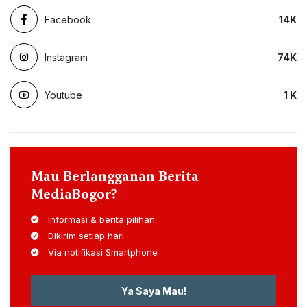
Facebook
14
K
Instagram
74
K
Youtube
1
K
Mau Berlangganan Berita
MediaBogor?
Informasi & berita pilihan
Dikirim setiap hari
Via notifikasi Smartphone
Ya Saya Mau!