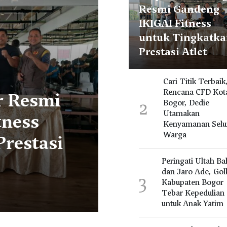
Resmi Gandeng
IKIGAI Fitness
untuk Tingkatk
Prestasi Atlet
Cari Titik Terbaik
Rencana CFD Kot
r Resmi
Cari Titik T
2
Bogor, Dedie
Utamakan
tness
CFD Kota Bog
Kenyamanan Selu
Warga
restasi
Utamakan K
Seluruh War
Peringati Ultah Bah
dan Jaro Ade, Gol
3
Kabupaten Bogor
16 Jam Yang Lalu
Tebar Kepedulian
untuk Anak Yatim