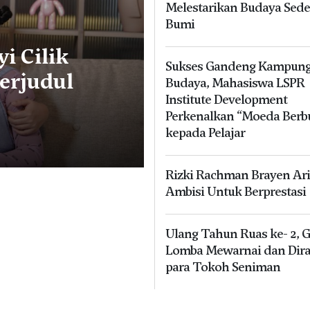
Melestarikan Budaya Sed
Bumi
i Cilik
Sukses Gandeng Kampun
Berjudul
Budaya, Mahasiswa LSPR
Institute Development
Perkenalkan “Moeda Berb
kepada Pelajar
Rizki Rachman Brayen Ari
Ambisi Untuk Berprestasi
Ulang Tahun Ruas ke- 2, G
Lomba Mewarnai dan Dir
para Tokoh Seniman