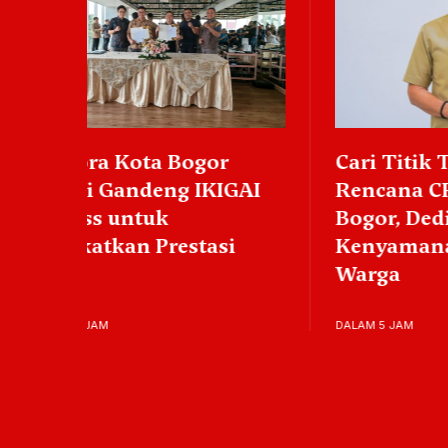
Cari Titik Terbaik,
Perin
AI
Rencana CFD Kota
dan J
Bogor, Dedie Utamakan
Kabu
Kenyamanan Seluruh
Kepe
Warga
Yati
DALAM 5 JAM
9 MENIT 