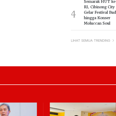
Semarak HUT ke
RI, Cibinong City
4
Gelar Festival Bu
hingga Konser
Moluccan Soul
LIHAT SEMUA TRENDING