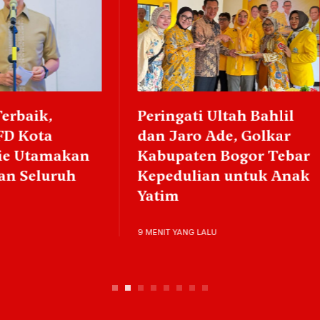
gati Ultah Bahlil
Semarak HUT ke-81 
aro Ade, Golkar
Cibinong City Mall 
paten Bogor Tebar
Festival Budaya hi
dulian untuk Anak
Konser Moluccan S
m
9 MENIT YANG LALU
YANG LALU