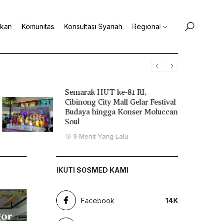
ikan
Komunitas
Konsultasi Syariah
Regional
Semarak HUT ke-81 RI,
Cibinong City Mall Gelar Festival
Budaya hingga Konser Moluccan
Soul
9 Menit Yang Lalu
IKUTI SOSMED KAMI
Facebook
14
K
gor