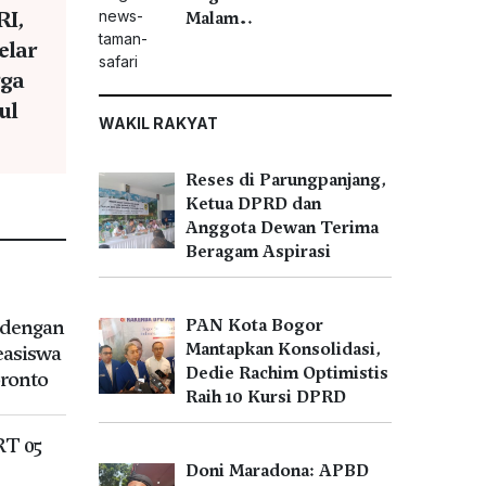
RI,
Malam…
elar
gga
ul
WAKIL RAKYAT
Reses di Parungpanjang,
Ketua DPRD dan
Anggota Dewan Terima
Beragam Aspirasi
 dengan
PAN Kota Bogor
Mantapkan Konsolidasi,
easiswa
Dedie Rachim Optimistis
oronto
Raih 10 Kursi DPRD
T 05
Doni Maradona: APBD