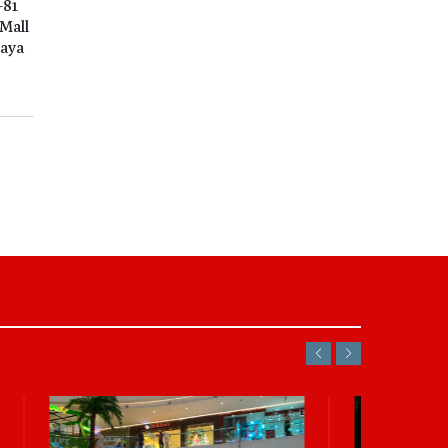
-81
 Mall
daya