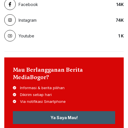
Facebook
14
K
Instagram
74
K
Youtube
1
K
Mau Berlangganan Berita
MediaBogor?
Informasi & berita pilihan
Dikirim setiap hari
Via notifikasi Smartphone
Ya Saya Mau!