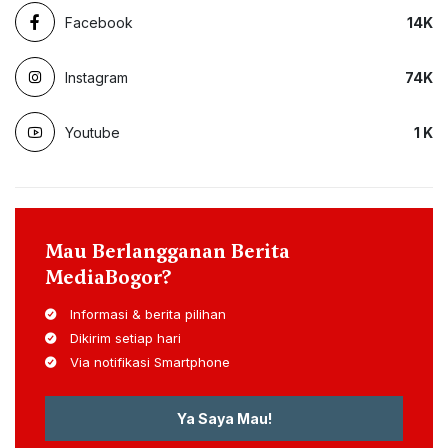
Facebook
14
K
Instagram
74
K
Youtube
1
K
Mau Berlangganan Berita
MediaBogor?
Informasi & berita pilihan
Dikirim setiap hari
Via notifikasi Smartphone
Ya Saya Mau!