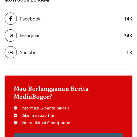
Facebook
14
K
Instagram
74
K
Youtube
1
K
Mau Berlangganan Berita
MediaBogor?
Informasi & berita pilihan
Dikirim setiap hari
Via notifikasi Smartphone