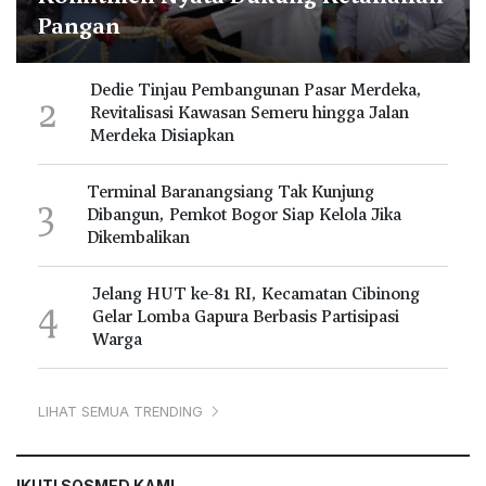
Pangan
Dedie Tinjau Pembangunan Pasar Merdeka,
2
Revitalisasi Kawasan Semeru hingga Jalan
Merdeka Disiapkan
Terminal Baranangsiang Tak Kunjung
3
Dibangun, Pemkot Bogor Siap Kelola Jika
Dikembalikan
Jelang HUT ke-81 RI, Kecamatan Cibinong
4
Gelar Lomba Gapura Berbasis Partisipasi
Warga
LIHAT SEMUA TRENDING
IKUTI SOSMED KAMI