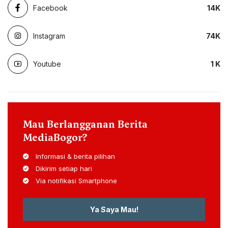
Facebook
14
K
Instagram
74
K
Youtube
1
K
Mau Berlangganan Berita
MediaBogor?
Informasi & berita pilihan
Dikirim setiap hari
Via notifikasi Smartphone
Ya Saya Mau!