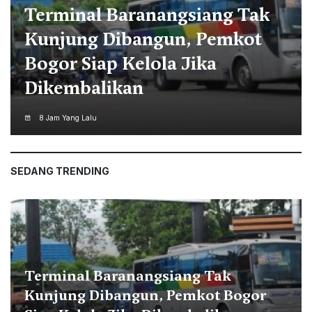
Jelang HUT ke-81 RI,
Kecamatan Cibinong Gelar
Lomba Gapura Berbasis
Partisipasi Warga
8 Jam Yang Lalu
SEDANG TRENDING
Terminal Baranangsiang Tak
Kunjung Dibangun, Pemkot Bogor