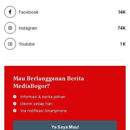
Facebook
14
K
Instagram
74
K
Youtube
1
K
Mau Berlangganan Berita
MediaBogor?
Informasi & berita pilihan
Dikirim setiap hari
Via notifikasi Smartphone
Ya Saya Mau!